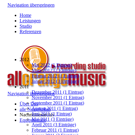
Navigation überspringen
Home
Leistungen
Studio
Referenzen
2012
Mai 2012 (1 Eintrag)
März 2012 (2 Einträge)
Februar 2012 (1 Eintrag)
Januar 2012 (3 Einträge)
2011
Dezember 2011 (1 Eintrag)
Navigation überspringen
November 2011 (1 Eintrag)
September 2011 (1 Eintrag)
Über Uns
August 2011 (1 Eintrag)
alle Neuigkeiten
Juni 2011 (1 Eintrag)
Nachrichtenarchiv
Mai 2011 (3 Einträge)
Equipmentlist
April 2011 (3 Einträge)
Februar 2011 (1 Eintrag)